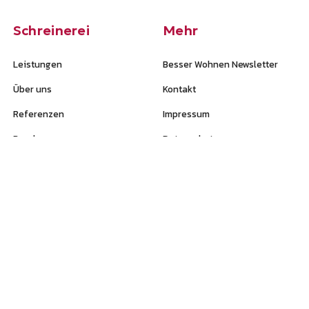
Schreinerei
Mehr
Leistungen
Besser Wohnen Newsletter
Über uns
Kontakt
Referenzen
Impressum
Rundgang
Datenschutz
Kontakt
Tel.:
06204 – 34 53
Mail:
info@schreinerei-baureis.de
Öffnungszeiten Betrieb:
Mo – Do: 07:00 – 16:30 Uhr
Freitag: 07:00 - 13:00 Uhr