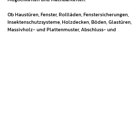
Ob Haustüren, Fenster, Rollläden, Fenstersicherungen,
Insektenschutzsysteme, Holzdecken, Böden, Glastüren,
Massivholz- und Plattenmuster, Abschluss- und
Innentüren können Sie bei uns im Original erleben und
Qualität fühlen.
Zum Austellungsrundgang
EINBLICKE, DIE VERTRAUEN
SCHAFFEN:
Was Sie auf den Bildern sehen, ist kein Showroom,